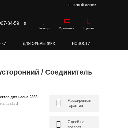
Личный кабинет
907-34-59
Закладки
Сравнение
Корзина
НКИ
ДЛЯ СФЕРЫ ЖКХ
НОВОСТИ
усторонний / Соединитель
ектор для неона 2835
Расширенная
trostandard
гарантия
7 дней на
возврат