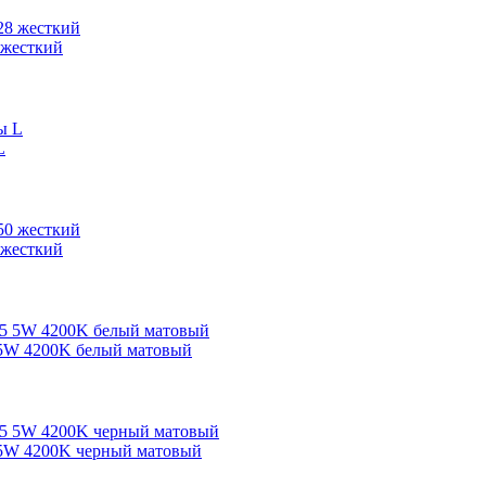
 жесткий
L
 жесткий
 5W 4200K белый матовый
 5W 4200K черный матовый