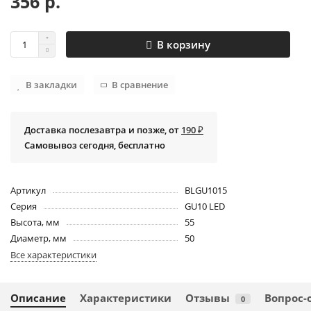
356 р.
В корзину
В закладки
В сравнение
Доставка послезавтра и позже, от
190 ₽
Самовывоз сегодня, бесплатно
Артикул
BLGU1015
Серия
GU10 LED
Высота, мм
55
Диаметр, мм
50
Все характеристики
Описание
Характеристики
Отзывы
Вопрос-
0