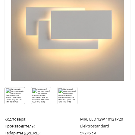
Код товара:
MRL LED 12W 1012 IP20
Производитель:
Elektrostandard
Габариты (ДхШхВ):
5×2×5 см