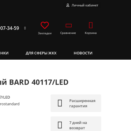
Личный кабинет
907-34-59
Сравнение
Корзина
Закладки
ИНКИ
ДЛЯ СФЕРЫ ЖКХ
НОВОСТИ
й BARD 40117/LED
7/LED
Расширенная
trostandard
гарантия
7 дней на
возврат