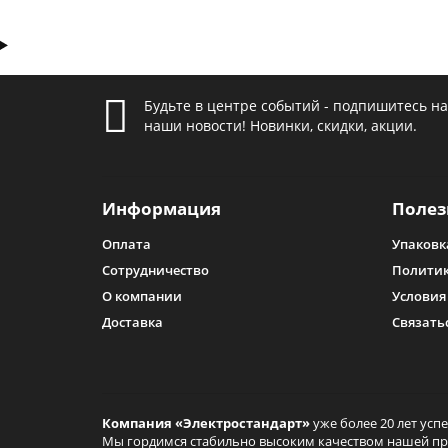
настольные. Такие приборы идеально подходя
встраиваемые светильники Elektrostandard. 
встраиваемые потолочные светильники Elektr
только общее, но и дополнительное декорат
светодиодные лампы Elektrostandard с разли
LED-ленты с различным классом защиты;
Будьте в центре событий - подпишитесь на
накладные точечные, подвесные и настенные 
наши новости! Новинки, скидки, акции.
Клиенты из Санкт-Петербурга и других городов мо
доставку по удобному адресу.
Информация
Полез
Оплата
Упаковк
Сотрудничество
Политик
О компании
Условия
Доставка
Связать
Компания «Электростандарт»
уже более 20 лет усп
Мы гордимся стабильно высоким качеством нашей про