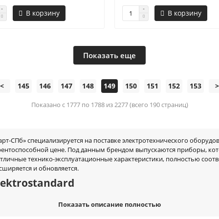
В корзину
В корзину
Показать еще
<
145
146
147
148
149
150
151
152
153
>
Показано с 1777 по 1788 из 2277 (всего 190 страниц)
рт-СПб» специализируется на поставке электротехнического оборудов
курентоспособной цене. Под данным брендом выпускаются приборы, к
отличные технико-эксплуатационные характеристики, полностью соот
ширяется и обновляется.
ektrostandard
 приборов, предназначенных для эксплуатации в офисах, дома, на 
Показать описание полностью
Показать описание полностью