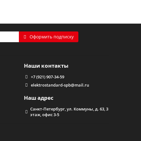
х помещениях. Рекомендуем обратить внимание на
атяжных потолков. Такие приборы обеспечивают не
Оформить подписку
вания.
помощью онлайн-сервисов. Мы организуем быструю
Наши контакты
+7 (921) 907-34-59
elektrostandard-spb@mail.ru
Наш адрес
Санкт-Петербург, ул. Коммуны, д. 63, 3
этаж, офис 3-5