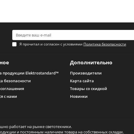
т для благоустройства кабинетов, библиотек и рабочих мест;
Они используются для организации систем в офисах, магазинах, жилы
ostandard со светодиодной подсветкой. Они идеально подходят для н
ивное освещение;
чным типом цоколя;
светильники Elektrostandard, предназначенные для уличного использо
Я прочитал и согласен с условиями
Политика безопасности
гут оформить заказ, связавшись с консультантом по телефону или с 
ное
Дополнительно
а продукции Elektrostandard™
Производители
а безопасности
Карта сайта
 соглашения
Товары со скидкой
ся с нами
Новинки
ешно работает на рынке светотехники.
дукции и постоянным наличием товара на собственных складах.