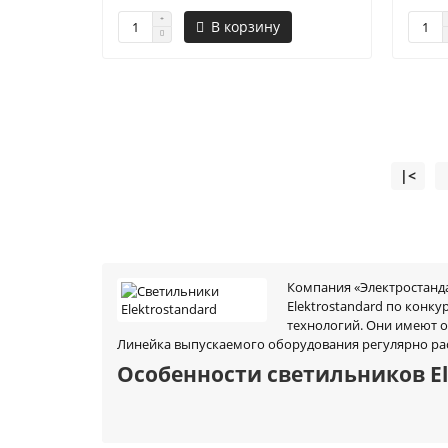
В корзину
|<
Компания «Электростанда
Elektrostandard по кон
технологий. Они имеют 
Линейка выпускаемого оборудования регулярно рас
Особенности светильников El
В нашем ассортименте представлен обширный выбор
также в сфере ЖКХ: