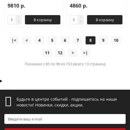
9810 р.
4860 р.
В корзину
В корзину
|<
<
4
5
6
7
8
9
10
11
12
>
>|
Показано с 85 по 96 из 153 (всего 13 страниц)
Будьте в центре событий - подпишитесь на наши
новости! Новинки, скидки, акции.