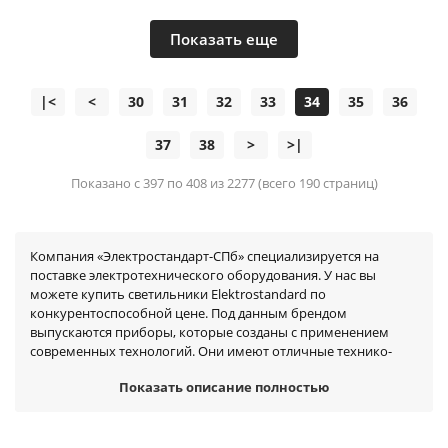
Показать еще
|<
<
30
31
32
33
34
35
36
37
38
>
>|
Показано с 397 по 408 из 2277 (всего 190 страниц)
Компания «Электростандарт-СПб» специализируется на
поставке электротехнического оборудования. У нас вы
можете купить светильники Elektrostandard по
конкурентоспособной цене. Под данным брендом
выпускаются приборы, которые созданы с применением
современных технологий. Они имеют отличные технико-
эксплуатационные характеристики, полностью
Показать описание полностью
Показать описание полностью
соответствуют требованиям современных покупателей.
Линейка выпускаемого оборудования регулярно
расширяется и обновляется.