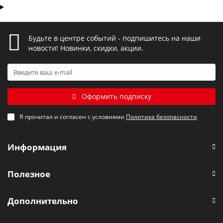
Особенности светильников
Elektrostandard
В нашем ассортименте представлен обширный выбор
Будьте в центре событий - подпишитесь на наши
приборов, предназначенных для эксплуатации в офисах,
новости! Новинки, скидки, акции.
дома, на производственных и промышленных предприятиях,
а также в сфере ЖКХ:
настольные. Такие приборы идеально подходят для
благоустройства кабинетов, библиотек и рабочих
мест;
Оформить подписку
встраиваемые светильники Elektrostandard. Они
используются для организации систем в офисах,
Я прочитал и согласен с условиями
Политика безопасности
магазинах, жилых помещениях. Рекомендуем
обратить внимание на встраиваемые потолочные
светильники Elektrostandard со светодиодной
Информация
подсветкой. Они идеально подходят для натяжных
потолков. Такие приборы обеспечивают не только
общее, но и дополнительное декоративное
Полезное
освещение;
светодиодные лампы Elektrostandard с различным
типом цоколя;
Дополнительно
LED-ленты с различным классом защиты;
накладные точечные, подвесные и настенные