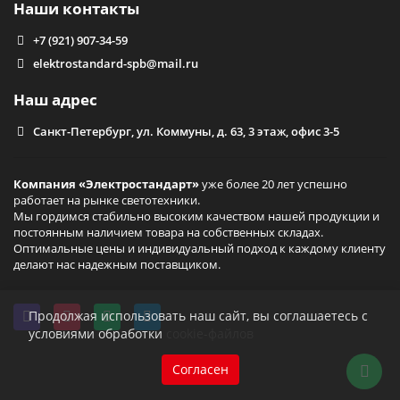
светильники Elektrostandard, предназначенные для
Наши контакты
уличного использования.
+7 (921) 907-34-59
Клиенты из Санкт-Петербурга и других городов могут
оформить заказ, связавшись с консультантом по телефону
elektrostandard-spb@mail.ru
или с помощью онлайн-сервисов. Мы организуем быструю
доставку по удобному адресу.
Наш адрес
Санкт-Петербург, ул. Коммуны, д. 63, 3 этаж, офис 3-5
Компания «Электростандарт»
уже более 20 лет успешно
работает на рынке светотехники.
Мы гордимся стабильно высоким качеством нашей продукции и
постоянным наличием товара на собственных складах.
Оптимальные цены и индивидуальный подход к каждому клиенту
делают нас надежным поставщиком.
Продолжая использовать наш сайт, вы соглашаетесь с
условиями обработки
cookie-файлов
Согласен