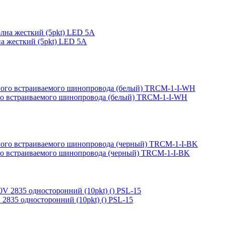
а жесткий (5pkt) LED 5A
го встраиваемого шинопровода (белый) TRCM-1-I-WH
го встраиваемого шинопровода (черный) TRCM-1-I-BK
2835 односторонний (10pkt) () PSL-15