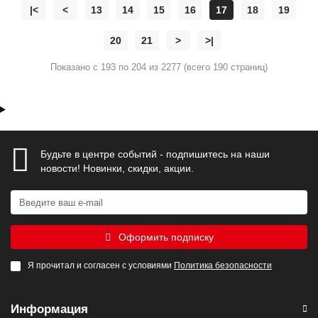
|<
<
13
14
15
16
17
18
19
20
21
>
>|
Показано с 193 по 204 из 2277 (всего 190 страниц)
Будьте в центре событий - подпишитесь на наши
новости! Новинки, скидки, акции.
Оформить подписку
Я прочитал и согласен с условиями
Политика безопасности
Информация