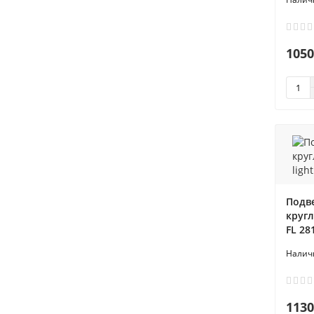
1050
Подв
кругл
FL 28
1130