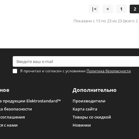
|<
<
1
2
Показано с 13 по 23 из 23 (всего 2
Я прочитал и согласен с условиями
Политика безопасности
ное
Дополнительно
а продукции Elektrostandard™
Производители
а безопасности
Карта сайта
 соглашения
Товары со скидкой
ся с нами
Новинки