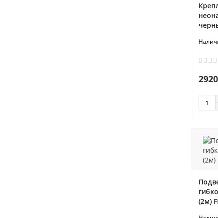
Крепл
Elektrostandard JCDR01 5W 220V
неона
3300K
черны
ЕСТЬ В НАЛИЧИИ
266 р.
2920
В корзину
Подве
гибко
(2м) 