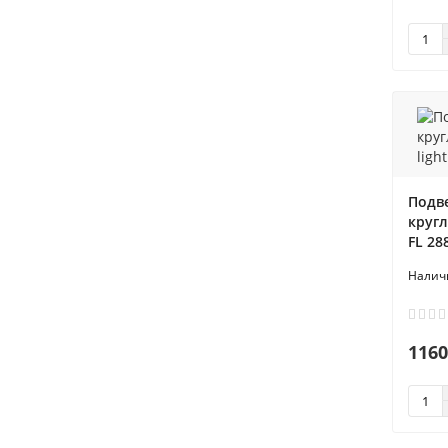
Подв
кругл
FL 28
1160