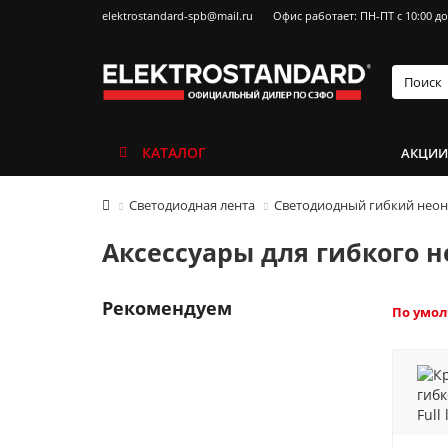
elektrostandard-spb@mail.ru
Офис работает: ПН-ПТ с 10:00 до
КАТАЛОГ
АКЦИ
Светодиодная лента
Светодиодный гибкий неон
Аксессуары для гибкого н
Рекомендуем
По умо
ХИТ
Лампа светодиодная