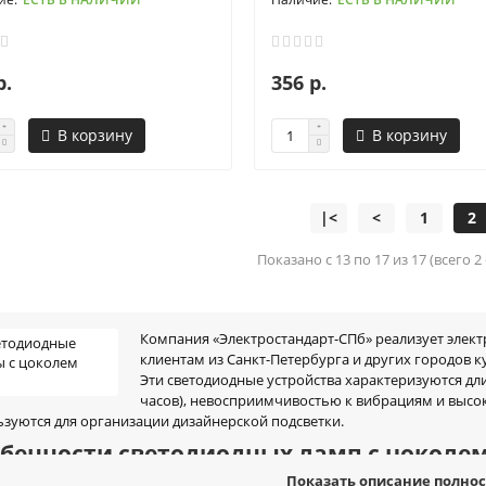
р.
356 р.
В корзину
В корзину
|<
<
1
2
Показано с 13 по 17 из 17 (всего 2
Компания «Электростандарт-СПб» реализует элек
клиентам из Санкт-Петербурга и других городов 
Эти светодиодные устройства характеризуются дл
часов), невосприимчивостью к вибрациям и высо
ьзуются для организации дизайнерской подсветки.
бенности светодиодных ламп с цоколе
Показать описание полно
Показать описание полно