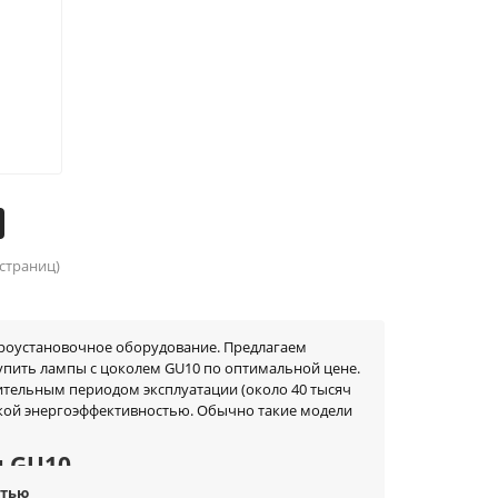
 страниц)
троустановочное оборудование. Предлагаем
купить лампы с цоколем GU10 по оптимальной цене.
ительным периодом эксплуатации (около 40 тысяч
кой энергоэффективностью. Обычно такие модели
м GU10
стью
стью