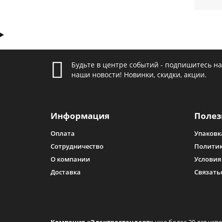
Свето
Обычно
Будьте в центре событий - подпишитесь на
функц
наши новости! Новинки, скидки, акции.
издел
мощнос
Информация
Полез
Оплата
Упаковк
Сотрудничество
Политик
О компании
Условия
Доставка
Связать