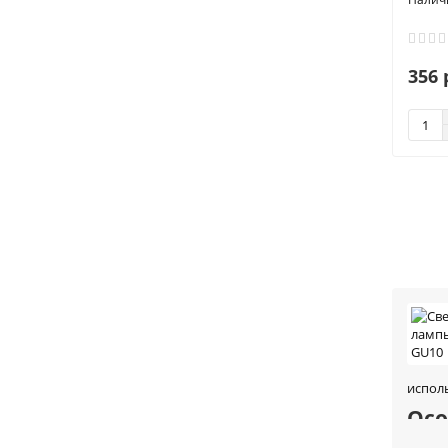
356 
испол
Осо