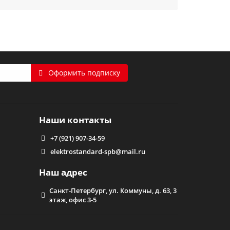
 основных элементов:
отолки. Это обусловлено тем, что в процессе
ического воздействия на полотно. С помощью
Оформить подписку
 У нас вы можете приобрести лампочки различной
елефону или воспользуйтесь онлайн-сервисами.
Наши контакты
+7 (921) 907-34-59
elektrostandard-spb@mail.ru
Наш адрес
Санкт-Петербург, ул. Коммуны, д. 63, 3
этаж, офис 3-5