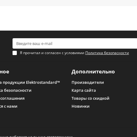
диодные лампы с цоколем GU10 имеют в своей конструкции несколько
рассеиватель, а также крепежные элементы;
алюминиевый корпус;
светодиоды;
специальную плату.
 устройства с цоколем GU10 используются для установки в натяжные п
ионирования они почти не нагреваются, а значит, не оказывают терм
ий можно обеспечить не только общую, но и направленную подсветку.
Я прочитал и согласен с условиями
Политика безопасности
ти. Для заказа свяжитесь с сотрудником «Электростандарт-СПб» по т
ное
Дополнительно
а продукции Elektrostandard™
Производители
а безопасности
Карта сайта
 соглашения
Товары со скидкой
ся с нами
Новинки