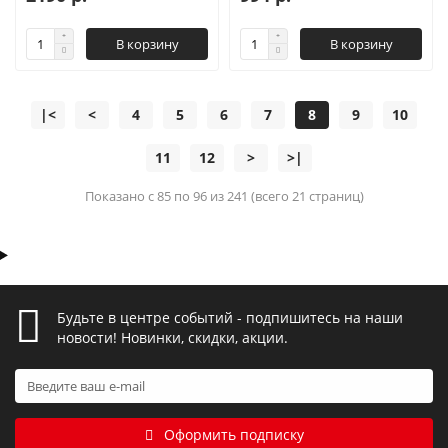
В корзину
В корзину
|<
<
4
5
6
7
8
9
10
11
12
>
>|
Показано с 85 по 96 из 241 (всего 21 страниц)
Будьте в центре событий - подпишитесь на наши
новости! Новинки, скидки, акции.
Оформить подписку